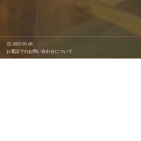
2025.01.06
2024.07.26



お電話でのお問い合わせについて
一棟貸しはじまりました！
宿泊予約
TEL
Instagram
予約システム移行に関するご案内
すでにご予約を頂戴しているお客様へ
2025年3月13日より公式サイトの予約システムを
変更いたしました。
予約情報のキャンセルをする場合
は、